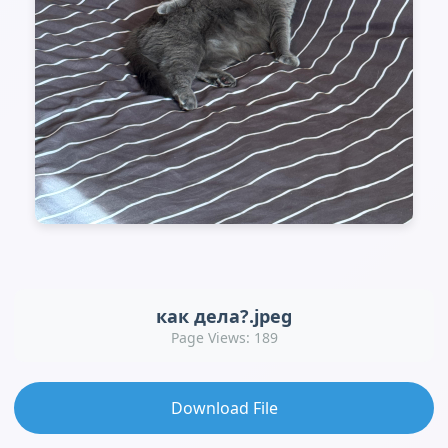
как дела?.jpeg
Page Views: 189
Download File